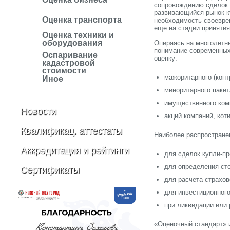
сопровождению сделок с
развивающийся рынок ку
Оценка транспорта
необходимость своевре
еще на стадии принятия
Оценка техники и
оборудования
Опираясь на многолетн
понимание современных
Оспаривание
оценку:
кадастровой
стоимости
мажоритарного (конт
Иное
миноритарного пакет
имущественного ком
Новости
акций компаний, кот
Квалификац. аттестаты
Наиболее распространен
Аккредитация и рейтинги
для сделок купли-пр
для определения сто
Сертификаты
для расчета страхов
для инвестиционного
при ликвидации или 
«Оценочный стандарт» и