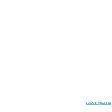
8 (831) 265-34-17
603005, г.Н.Новгород, ул
e-mail:
zkv2211@mail.ru